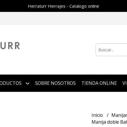
Herraturr Herrajes - Catalogo online
RODUCTOS
SOBRE NOSOTROS
TIENDA ONLINE
V
Inicio
Manijas
Manija doble Bal