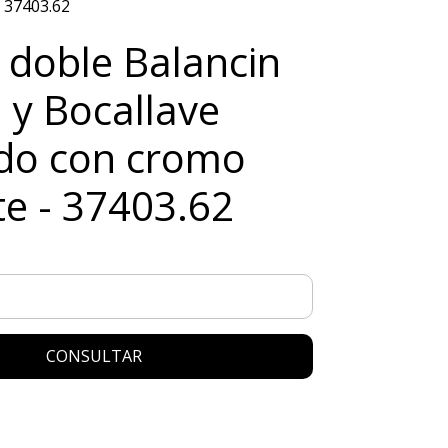
- 37403.62
 doble Balancin
 y Bocallave
do con cromo
nte - 37403.62
CONSULTAR