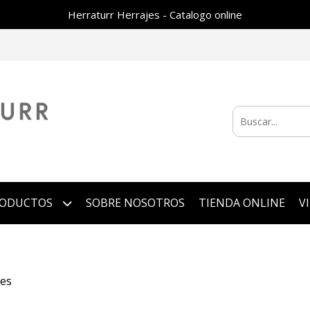
Herraturr Herrajes - Catalogo online
RODUCTOS
SOBRE NOSOTROS
TIENDA ONLINE
V
res