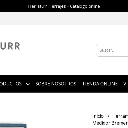
Herraturr Herrajes - Catalogo online
RODUCTOS
SOBRE NOSOTROS
TIENDA ONLINE
V
Inicio
Herram
Medidor Bremen 