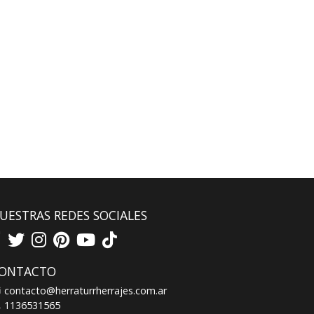
UESTRAS REDES SOCIALES
ONTACTO
contacto@herraturrherrajes.com.ar
1136531565