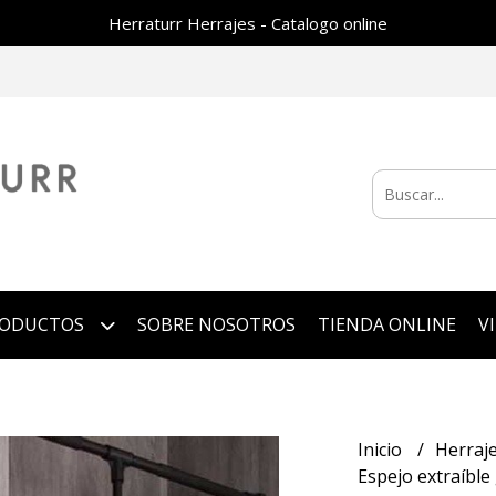
Herraturr Herrajes - Catalogo online
RODUCTOS
SOBRE NOSOTROS
TIENDA ONLINE
V
Inicio
Herraje
Espejo extraíbl