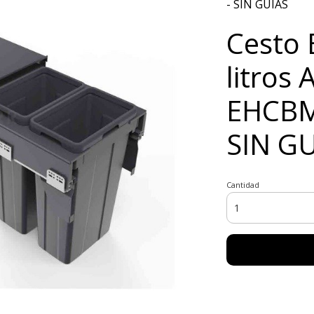
- SIN GUIAS
Cesto 
litros 
EHCBM
SIN G
Cantidad