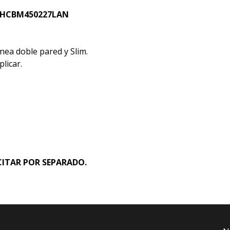
- EHCBM450227LAN
ea doble pared y Slim.
licar.
CITAR POR SEPARADO.