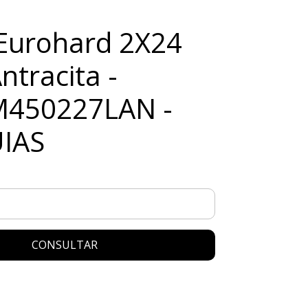
Eurohard 2X24
Antracita -
450227LAN -
UIAS
CONSULTAR