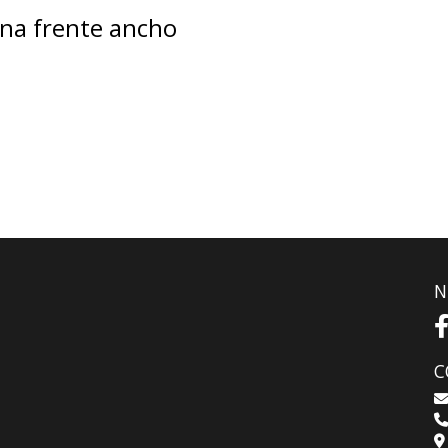
ana frente ancho
N
C