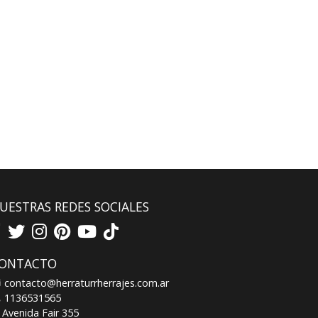
UESTRAS REDES SOCIALES
ONTACTO
contacto@herraturrherrajes.com.ar
1136531565
Avenida Fair 355