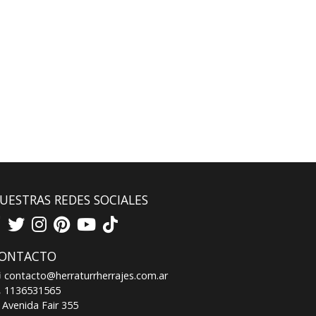
UESTRAS REDES SOCIALES
ONTACTO
contacto@herraturrherrajes.com.ar
1136531565
Avenida Fair 355