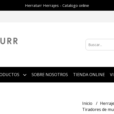
Herraturr Herrajes - Catalogo online
RODUCTOS
SOBRE NOSOTROS
TIENDA ONLINE
V
Inicio
Herraj
Tiradores de m