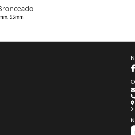
 Bronceado
5mm, 55mm
N
C
N