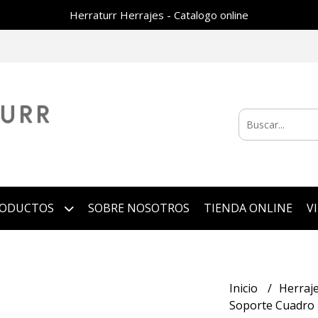
Herraturr Herrajes - Catalogo online
RODUCTOS
SOBRE NOSOTROS
TIENDA ONLINE
V
Inicio
Herraj
Soporte Cuadro 