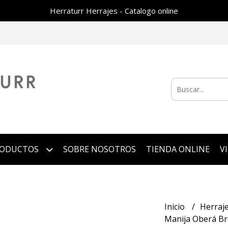
Herraturr Herrajes - Catalogo online
RODUCTOS
SOBRE NOSOTROS
TIENDA ONLINE
V
Inicio
Herraj
Manija Oberá Br