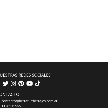
UESTRAS REDES SOCIALES
ONTACTO
contacto@herraturrherrajes.com.ar
1136531565