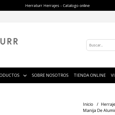
Herraturr Herrajes - Catalogo online
RODUCTOS
SOBRE NOSOTROS
TIENDA ONLINE
V
Inicio
Herraj
Manija De Alumi