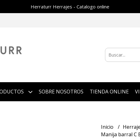
Herraturr Herrajes - Catalogo online
RODUCTOS
SOBRE NOSOTROS
TIENDA ONLINE
V
Inicio
Herraj
Manija barral C