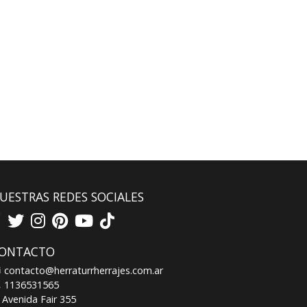
UESTRAS REDES SOCIALES
ONTACTO
contacto@herraturrherrajes.com.ar
1136531565
Avenida Fair 355