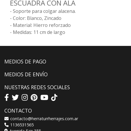
ESCUADRA CON ALA
- Soporte para colgar alacena.
- Color: Blanco, Zincado
- Material: Hierro reforzado
- Medidas: 11 cm de largo
MEDIOS DE PAGO
MEDIOS DE ENVÍO
NUESTRAS REDES SOCIALES
CONTACTO
contacto@herraturrherrajes.com.ar
1136531565
Avenida Fair 355