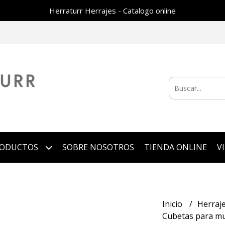
Herraturr Herrajes - Catalogo online
RODUCTOS
SOBRE NOSOTROS
TIENDA ONLINE
V
Inicio
Herraj
Cubetas para m