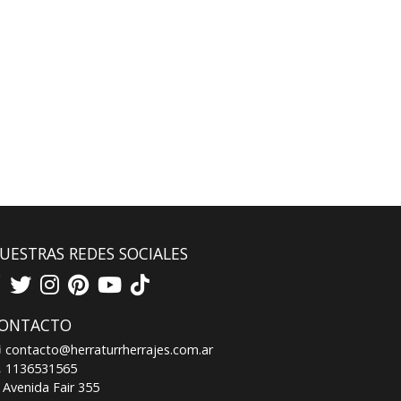
UESTRAS REDES SOCIALES
ONTACTO
contacto@herraturrherrajes.com.ar
1136531565
Avenida Fair 355