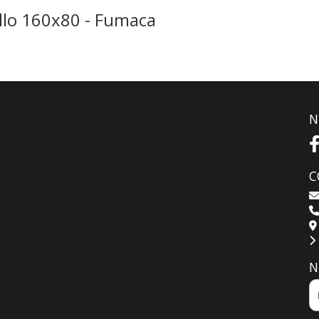
llo 160x80 - Fumaca
N
C
N