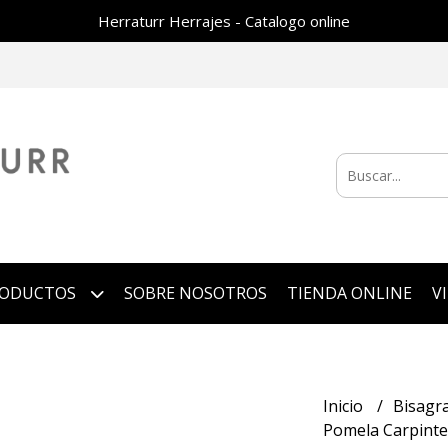
Herraturr Herrajes - Catalogo online
RODUCTOS
SOBRE NOSOTROS
TIENDA ONLINE
V
Inicio
Bisagra
Pomela Carpinte